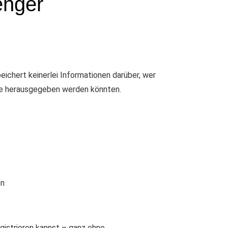
enger
ichert keinerlei Informationen darüber, wer
die herausgegeben werden könnten.
en
istrieren kannst – ganz ohne