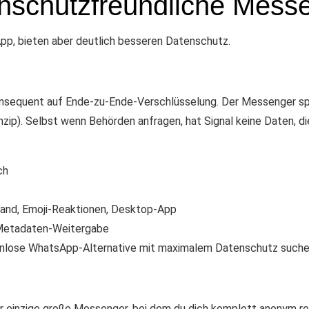
enschutzfreundliche Mess
pp, bieten aber deutlich besseren Datenschutz.
konsequent auf Ende-zu-Ende-Verschlüsselung. Der Messenger spe
ip). Selbst wenn Behörden anfragen, hat Signal keine Daten, 
ch
sand, Emoji-Reaktionen, Desktop-App
 Metadaten-Weitergabe
stenlose WhatsApp-Alternative mit maximalem Datenschutz such
 einzige große Messenger, bei dem du dich komplett anonym reg