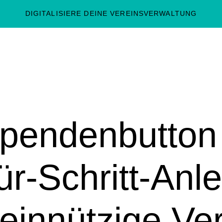
DIGITALISIERE DEINE VEREINSVERWALTUNG
pendenbutton e
für-Schritt-Anle
innützige Ve