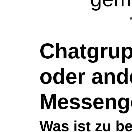
Chatgru
oder and
Messenge
Was ist zu b