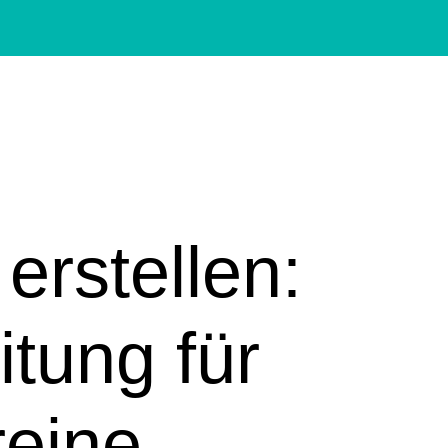
rstellen:
itung für
reine