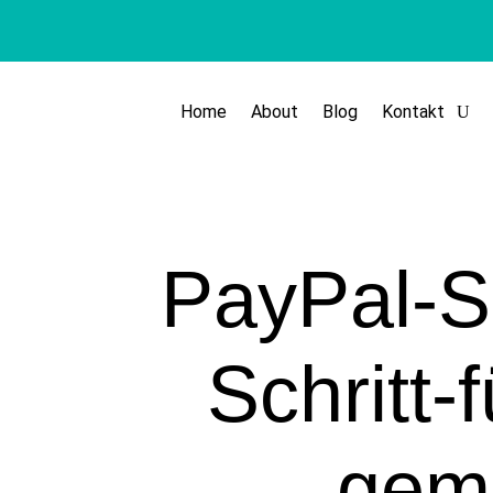
Home
About
Blog
Kontakt
PayPal-S
Schritt-
geme