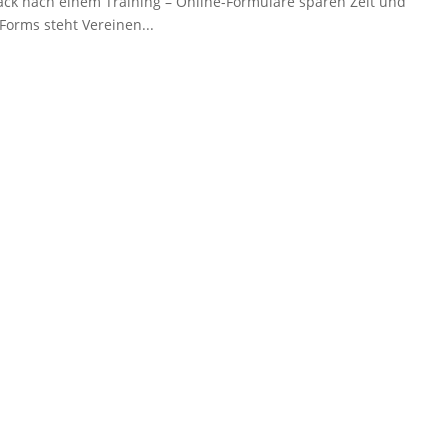
k nach einem Training – Online-Formulare sparen Zeit und
Forms steht Vereinen...